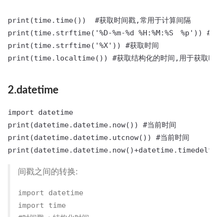
print(time.time())  #获取时间戳,常用于计算间隔

print(time.strftime('%D-%m-%d %H:%M:%S　%p
print(time.strftime('%X')) #获取时间

print(time.localtime()) #获取结构化的时间,用于获
2.datetime
import datetime 

print(datetime.datetime.now()) #当前时间

print(datetime.datetime.utcnow()) #当前时间

print(datetime.datetime.now()+datetime.timede
间戳之间的转换:
import datetime

import time
