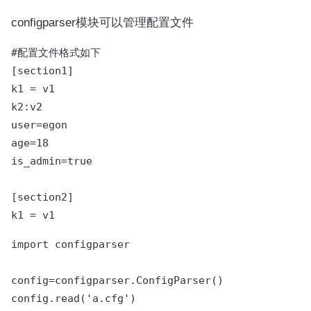
configparser模块可以管理配置文件
#配置文件格式如下

[section1]

k1 = v1

k2:v2

user=egon

age=18

is_admin=true

[section2]

k1 = v1
import configparser

config=configparser.ConfigParser()

config.read('a.cfg')
