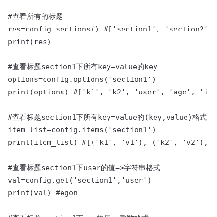
#查看所有的标题

res=config.sections() #['section1', 'section2']

print(res)

#查看标题section1下所有key=value的key

options=config.options('section1')

print(options) #['k1', 'k2', 'user', 'age', 'is_
#查看标题section1下所有key=value的(key,value)格式

item_list=config.items('section1')

print(item_list) #[('k1', 'v1'), ('k2', 'v2'), (
#查看标题section1下user的值=>字符串格式

val=config.get('section1','user')

print(val) #egon
