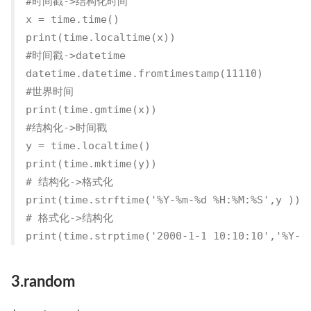
#时间戳->结构化时间

x = time.time()

print(time.localtime(x))

#时间戳->datetime

datetime.datetime.fromtimestamp(11110)

#世界时间

print(time.gmtime(x))

#结构化->时间戳

y = time.localtime()

print(time.mktime(y))

# 结构化->格式化

print(time.strftime('%Y-%m-%d %H:%M:%S',y ))

# 格式化->结构化

print(time.strptime('2000-1-1 10:10:10','%Y-%
3.random