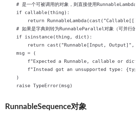
    # 是一个可被调用的对象，则直接使用RunnableLambda转为
    if callable(thing):

        return RunnableLambda(cast("Callable[[In
    # 如果是字典则转为RunnableParallel对象（可并行的
    if isinstance(thing, dict):

        return cast("Runnable[Input, Output]", R
    msg = (

        f"Expected a Runnable, callable or dict.
        f"Instead got an unsupported type: {type
    )

    raise TypeError(msg)
RunnableSequence对象