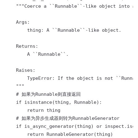
    """Coerce a ``Runnable``-like object into a 
    Args:

        thing: A ``Runnable``-like object.

    Returns:

        A ``Runnable``.

    Raises:

        TypeError: If the object is not ``Runnab
    """

    # 如果为Runnable则直接返回

    if isinstance(thing, Runnable):

        return thing

    # 如果为异步生成器则转为RunnableGenerator

    if is_async_generator(thing) or inspect.isge
        return RunnableGenerator(thing)
