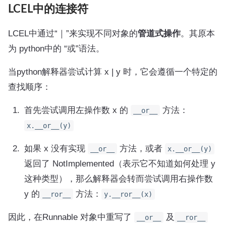
LCEL中的连接符
LCEL中通过“｜”来实现不同对象的
管道式操作
。其原本
为 python中的 “或”语法。
当python解释器尝试计算 x | y 时，它会遵循一个特定的
查找顺序：
首先尝试调用左操作数 x 的
方法：
__or__
x.__or__(y)
如果 x 没有实现
方法，或者
__or__
x.__or__(y)
返回了 NotImplemented（表示它不知道如何处理 y
这种类型），那么解释器会转而尝试调用右操作数
y 的
方法：
__ror__
y.__ror__(x)
因此，在Runnable 对象中重写了
及
__or__
__ror__